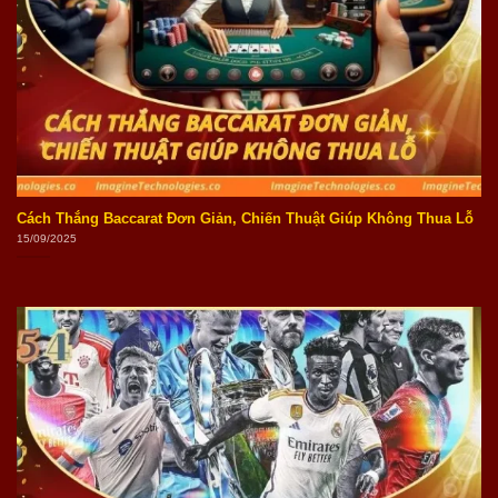
Cách Thắng Baccarat Đơn Giản, Chiến Thuật Giúp Không Thua Lỗ
15/09/2025