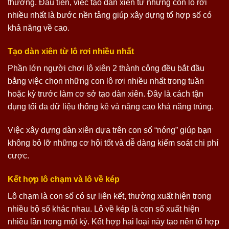
thưởng. Đầu tiên, việc tạo dàn xiên từ những con lô rơi
nhiều nhất là bước nền tảng giúp xây dựng tổ hợp số có
khả năng về cao.
Tạo dàn xiên từ lô rơi nhiều nhất
Phần lớn người chơi lô xiên 2 thành công đều bắt đầu
bằng việc chọn những con lô rơi nhiều nhất trong tuần
hoặc kỳ trước làm cơ sở tạo dàn xiên. Đây là cách tận
dụng tối đa dữ liệu thống kê và nâng cao khả năng trúng.
Việc xây dựng dàn xiên dựa trên con số “nóng” giúp bạn
không bỏ lỡ những cơ hội tốt và dễ dàng kiểm soát chi phí
cược.
Kết hợp lô chạm và lô về kép
Lô chạm là con số có sự liên kết, thường xuất hiện trong
nhiều bộ số khác nhau. Lô về kép là con số xuất hiện
nhiều lần trong một kỳ. Kết hợp hai loại này tạo nên tổ hợp