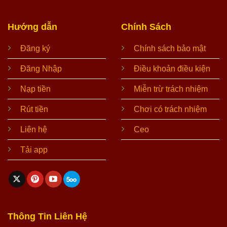
Hướng dẫn
Chính Sách
Đăng ký
Chính sách bảo mật
Đăng Nhập
Điều khoản điều kiện
Nạp tiền
Miễn trừ trách nhiệm
Rút tiền
Chơi có trách nhiệm
Liên hệ
Ceo
Tải app
Thông Tin Liên Hệ