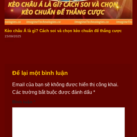
Kèo châu Á là gì? Cách soi và chọn kèo chuẩn để thắng cược
15/09/2025
Để lại một bình luận
Email của bạn sẽ không được hiển thị công khai.
Các trường bắt buộc được đánh dấu
*
Bình luận
*