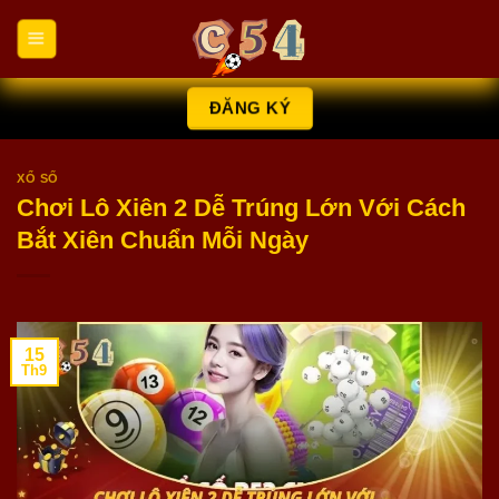
Chuyển
đến
nội
dung
ĐĂNG KÝ
XỔ SỐ
Chơi Lô Xiên 2 Dễ Trúng Lớn Với Cách
Bắt Xiên Chuẩn Mỗi Ngày
15
Th9