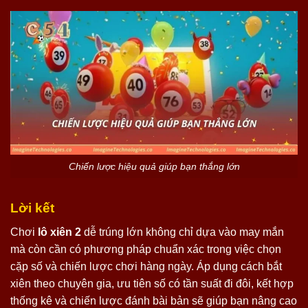
Chiến lược hiệu quả giúp bạn thắng lớn
Lời kết
Chơi
lô xiên 2
dễ trúng lớn không chỉ dựa vào may mắn
mà còn cần có phương pháp chuẩn xác trong việc chọn
cặp số và chiến lược chơi hàng ngày. Áp dụng cách bắt
xiên theo chuyên gia, ưu tiên số có tần suất đi đôi, kết hợp
thống kê và chiến lược đánh bài bản sẽ giúp bạn nâng cao