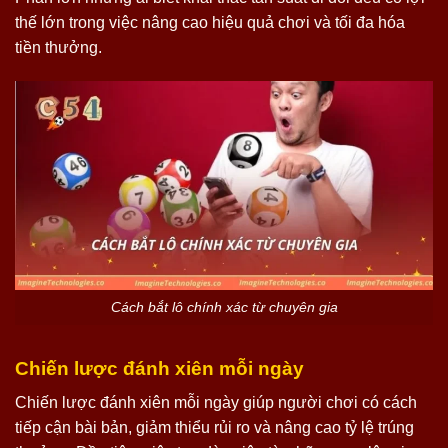
thế lớn trong việc nâng cao hiệu quả chơi và tối đa hóa
tiền thưởng.
Cách bắt lô chính xác từ chuyên gia
Chiến lược đánh xiên mỗi ngày
Chiến lược đánh xiên mỗi ngày giúp người chơi có cách
tiếp cận bài bản, giảm thiểu rủi ro và nâng cao tỷ lệ trúng