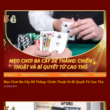
Mẹo Chơi Ba Cây Dễ Thắng: Chiến Thuật Và Bí Quyết Từ Cao Thủ
15/09/2025