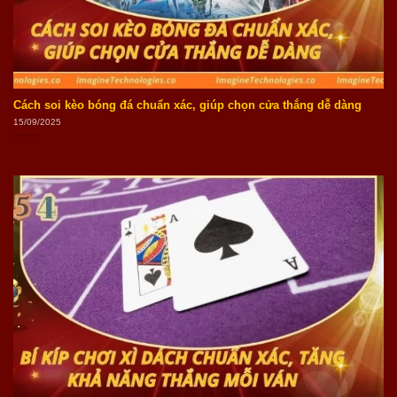
Cách soi kèo bóng đá chuẩn xác, giúp chọn cửa thắng dễ dàng
15/09/2025