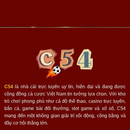
C54
là nhà cái trực tuyến uy tín, hiện đại và đang được
cộng đồng cá cược Việt Nam tin tưởng lựa chọn. Với kho
trò chơi phong phú như cá độ thể thao, casino trực tuyến,
bắn cá, game bài đổi thưởng, slot game và xổ số, C54
mang đến một không gian giải trí sôi động, công bằng và
đầy cơ hội thắng lớn.