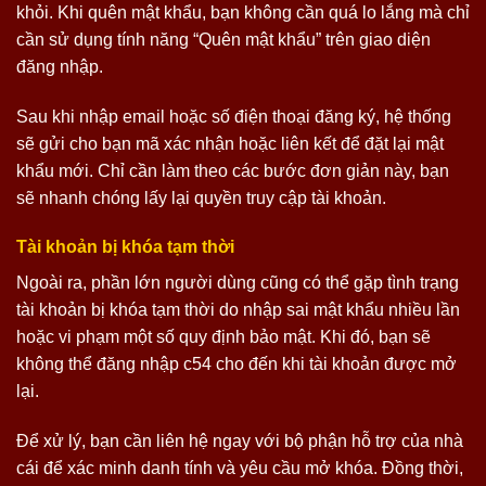
khỏi. Khi quên mật khẩu, bạn không cần quá lo lắng mà chỉ
cần sử dụng tính năng “Quên mật khẩu” trên giao diện
đăng nhập.
Sau khi nhập email hoặc số điện thoại đăng ký, hệ thống
sẽ gửi cho bạn mã xác nhận hoặc liên kết để đặt lại mật
khẩu mới. Chỉ cần làm theo các bước đơn giản này, bạn
sẽ nhanh chóng lấy lại quyền truy cập tài khoản.
Tài khoản bị khóa tạm thời
Ngoài ra, phần lớn người dùng cũng có thể gặp tình trạng
tài khoản bị khóa tạm thời do nhập sai mật khẩu nhiều lần
hoặc vi phạm một số quy định bảo mật. Khi đó, bạn sẽ
không thể đăng nhập c54 cho đến khi tài khoản được mở
lại.
Để xử lý, bạn cần liên hệ ngay với bộ phận hỗ trợ của nhà
cái để xác minh danh tính và yêu cầu mở khóa. Đồng thời,