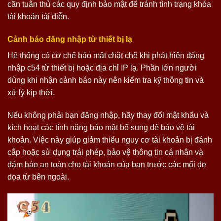
cần tuân thủ các quy định bảo mật để tránh tình trạng khóa
tài khoản tái diễn.
Cảnh báo đăng nhập từ thiết bị lạ
Hệ thống có cơ chế bảo mật chặt chẽ khi phát hiện đăng
nhập c54 từ thiết bị hoặc địa chỉ IP lạ. Phần lớn người
dùng khi nhận cảnh báo này nên kiểm tra kỹ thông tin và
xử lý kịp thời.
Nếu không phải bạn đăng nhập, hãy thay đổi mật khẩu và
kích hoạt các tính năng bảo mật bổ sung để bảo vệ tài
khoản. Việc này giúp giảm thiểu nguy cơ tài khoản bị đánh
cắp hoặc sử dụng trái phép, bảo vệ thông tin cá nhân và
đảm bảo an toàn cho tài khoản của bạn trước các mối đe
dọa từ bên ngoài.