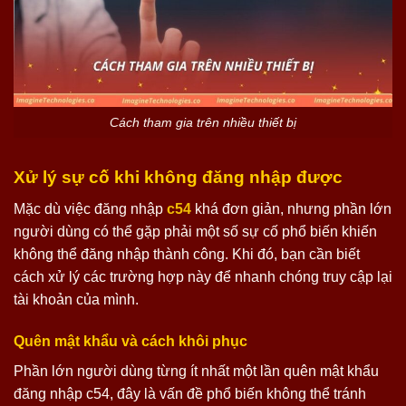
Cách tham gia trên nhiều thiết bị
Xử lý sự cố khi không đăng nhập được
Mặc dù việc đăng nhập
c54
khá đơn giản, nhưng phần lớn
người dùng có thể gặp phải một số sự cố phổ biến khiến
không thể đăng nhập thành công. Khi đó, bạn cần biết
cách xử lý các trường hợp này để nhanh chóng truy cập lại
tài khoản của mình.
Quên mật khẩu và cách khôi phục
Phần lớn người dùng từng ít nhất một lần quên mật khẩu
đăng nhập c54, đây là vấn đề phổ biến không thể tránh