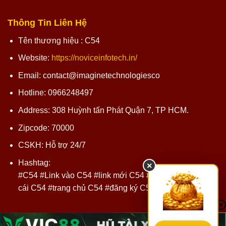
Thông Tin Liên Hệ
Tên thương hiệu : C54
Website:
https://noviceinfotech.in/
Email: contact@imaginetechnologiesco
Hotline: 0966248497
Address: 308 Huỳnh tấn Phát Quận 7, TP HCM.
Zipcode: 70000
CSKH: Hỗ trợ 24/7
Hashtag:
×
#C54 #Link vào C54 #link mới C54 #C54 casino #nhà
cái C54 #trang chủ C54 #đăng ký C54