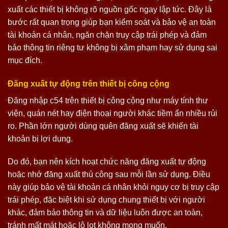
xuất các thiết bị không rõ nguồn gốc ngay lập tức. Đây là
bước rất quan trọng giúp bạn kiểm soát và bảo vệ an toàn
tài khoản cá nhân, ngăn chặn truy cập trái phép và đảm
bảo thông tin riêng tư không bị xâm phạm hay sử dụng sai
mục đích.
Đăng xuất tự động trên thiết bị công cộng
Đăng nhập c54 trên thiết bị công cộng như máy tính thư
viện, quán nét hay điện thoại người khác tiềm ẩn nhiều rủi
ro. Phần lớn người dùng quên đăng xuất sẽ khiến tài
khoản bị lợi dụng.
Do đó, bạn nên kích hoạt chức năng đăng xuất tự động
hoặc nhớ đăng xuất thủ công sau mỗi lần sử dụng. Điều
này giúp bảo vệ tài khoản cá nhân khỏi nguy cơ bị truy cập
trái phép, đặc biệt khi sử dụng chung thiết bị với người
khác, đảm bảo thông tin và dữ liệu luôn được an toàn,
tránh mất mát hoặc lộ lọt không mong muốn.