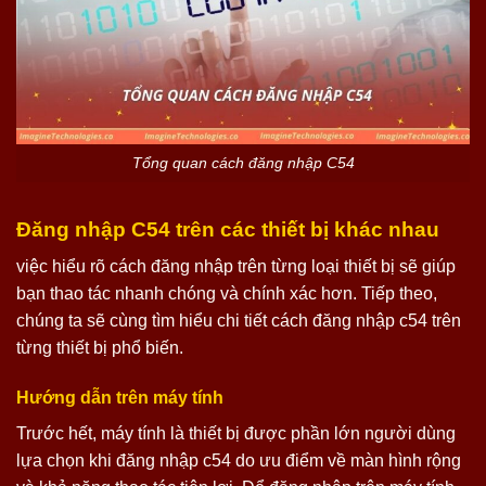
Tổng quan cách đăng nhập C54
Đăng nhập C54 trên các thiết bị khác nhau
việc hiểu rõ cách đăng nhập trên từng loại thiết bị sẽ giúp
bạn thao tác nhanh chóng và chính xác hơn. Tiếp theo,
chúng ta sẽ cùng tìm hiểu chi tiết cách đăng nhập c54 trên
từng thiết bị phổ biến.
Hướng dẫn trên máy tính
Trước hết, máy tính là thiết bị được phần lớn người dùng
lựa chọn khi đăng nhập c54 do ưu điểm về màn hình rộng