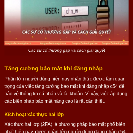
Các sự cố thường gặp và cách giải quyết
Tăng cường bảo mật khi đăng nhập
Phần lớn người dùng hiện nay nhận thức được tầm quan
trọng của việc tăng cường bảo mật khi đăng nhập c54 để
bảo vệ thông tin cá nhân và tài khoản. Vì vậy, việc áp dụng
các biện pháp bảo mật nâng cao là rất cần thiết.
Kích hoạt xác thực hai lớp
Xác thực hai lớp (2FA) là phương pháp bảo mật phổ biến
nhất hiện nay, được phần lớn người dùng đăng nhập c54