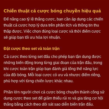
Chiến thuật cá cược bóng chuyền hiệu quả
Để nâng cao tỷ lệ thắng cược, bạn cần áp dụng các chiến
thuật cá cược hợp lý dựa trên phân tích và thông tin thu
thập được. Việc chọn đúng loại cược và thời điểm cược
sẽ giúp bạn tối ưu hóa lợi nhuận.
Đặt cược theo set và toàn trận
Cá cược theo từng set đấu cho phép bạn tận dụng được
những biến động trong từng giai đoạn của trận đấu, trong
khi cược toàn trận giúp bạn đánh giá tổng thể năng lực
của đội bóng. Mỗi loại cược có ưu và nhược điểm riêng,
phù hợp với từng chiến lược khác nhau.
Phần lớn người chơi cá cược bóng chuyền thành công sử
dụng cược theo set để giảm thiểu rủi ro và gia tăng cơ hội
thắng bằng cách theo dõi sát sao diễn biến trận đấu.