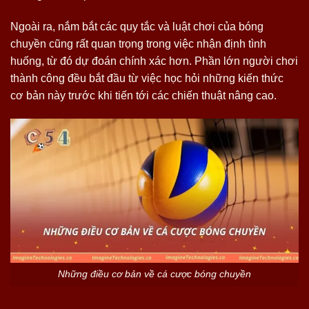
Ngoài ra, nắm bắt các quy tắc và luật chơi của bóng
chuyền cũng rất quan trọng trong việc nhận định tình
huống, từ đó dự đoán chính xác hơn. Phần lớn người chơi
thành công đều bắt đầu từ việc học hỏi những kiến thức
cơ bản này trước khi tiến tới các chiến thuật nâng cao.
Những điều cơ bản về cá cược bóng chuyền