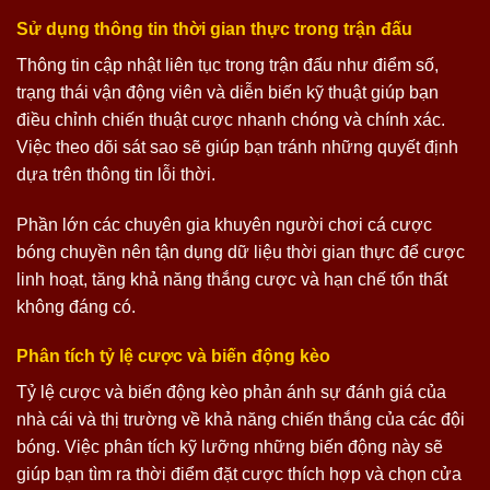
Sử dụng thông tin thời gian thực trong trận đấu
Thông tin cập nhật liên tục trong trận đấu như điểm số,
trạng thái vận động viên và diễn biến kỹ thuật giúp bạn
điều chỉnh chiến thuật cược nhanh chóng và chính xác.
Việc theo dõi sát sao sẽ giúp bạn tránh những quyết định
dựa trên thông tin lỗi thời.
Phần lớn các chuyên gia khuyên người chơi cá cược
bóng chuyền nên tận dụng dữ liệu thời gian thực để cược
linh hoạt, tăng khả năng thắng cược và hạn chế tổn thất
không đáng có.
Phân tích tỷ lệ cược và biến động kèo
Tỷ lệ cược và biến động kèo phản ánh sự đánh giá của
nhà cái và thị trường về khả năng chiến thắng của các đội
bóng. Việc phân tích kỹ lưỡng những biến động này sẽ
giúp bạn tìm ra thời điểm đặt cược thích hợp và chọn cửa