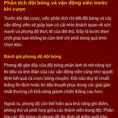
Phân tích đội bóng và vận động viên trước
khi cược
Trước khi đặt cược, việc phân tích chi tiết đội bóng và các
vận động viên sẽ giúp bạn có cái nhìn khách quan về sức
mạnh và phong độ thực tế của đối thủ. Đây là bước then
chốt giúp bạn không bị cảm tính chi phối trong quá trình
chọn kèo.
Đánh giá phong độ đội bóng
Phong độ gần đây của đội bóng phản ánh rõ nét năng lực
thi đấu và tinh thần của các vận động viên cũng như quyết
định kết quả cá cược bóng chuyền. Đội nào duy trì chuỗi
thắng ổn định hoặc thi đấu thuyết phục trong các giải gần
nhất thường có khả năng giành chiến thắng cao hơn.
Ngoài ra, phong độ còn thể hiện qua khả năng ghi điểm,
phòng thủ và phối hợp giữa các thành viên trong đội. Phần
lớn các đội bóng có phong độ ổn định sẽ kiểm soát trận