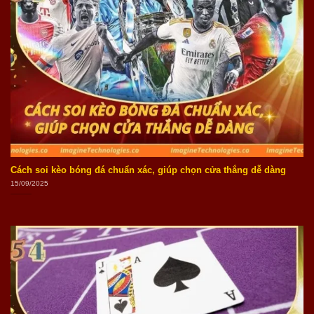
Cách soi kèo bóng đá chuẩn xác, giúp chọn cửa thắng dễ dàng
15/09/2025