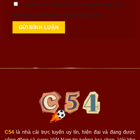
Lưu tên của tôi, email, và trang web trong trình
duyệt này cho lần bình luận kế tiếp của tôi.
C54
là nhà cái trực tuyến uy tín, hiện đại và đang được
cộng đồng cá cược Việt Nam tin tưởng lựa chọn. Với kho