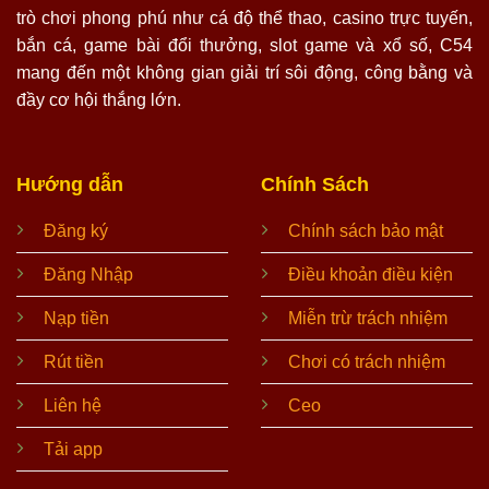
trò chơi phong phú như cá độ thể thao, casino trực tuyến,
bắn cá, game bài đổi thưởng, slot game và xổ số, C54
mang đến một không gian giải trí sôi động, công bằng và
đầy cơ hội thắng lớn.
Hướng dẫn
Chính Sách
Đăng ký
Chính sách bảo mật
Đăng Nhập
Điều khoản điều kiện
Nạp tiền
Miễn trừ trách nhiệm
Rút tiền
Chơi có trách nhiệm
Liên hệ
Ceo
Tải app