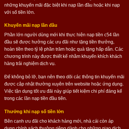
những khuyến mãi đặc biệt khi nạp lần đầu hoặc khi nạp
với số tiền lớn.
Khuyến mãi nạp lần đầu
Phần lớn người dùng mới khi thực hiện nạp tiền c54 lần
đầu sẽ được hưởng các ưu đãi như tặng tiền thưởng,
hoàn tiền theo tỷ lệ phần trăm hoặc quà tặng hấp dẫn. Các
chương trình này được thiết kế nhằm khuyến khích khách
hàng trải nghiệm dịch vụ.
Để không bỏ lỡ, bạn nên theo dõi các thông tin khuyến mãi
được cập nhật thường xuyên trên website hoặc ứng dụng.
Việc tận dụng tốt ưu đãi này giúp tiết kiệm chi phí đáng kể
trong các lần nạp tiền đầu tiên.
Thưởng khi nạp số tiền lớn
Bên cạnh ưu đãi cho khách hàng mới, nhà cái còn áp
dụng chính sách thưởng riêng dành cho những giao dịch