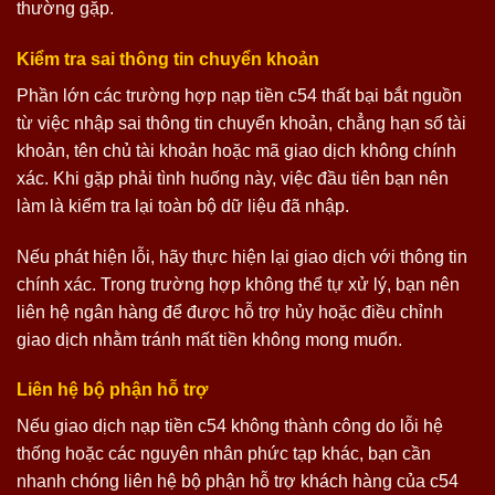
thường gặp.
Kiểm tra sai thông tin chuyển khoản
Phần lớn các trường hợp nạp tiền c54 thất bại bắt nguồn
từ việc nhập sai thông tin chuyển khoản, chẳng hạn số tài
khoản, tên chủ tài khoản hoặc mã giao dịch không chính
xác. Khi gặp phải tình huống này, việc đầu tiên bạn nên
làm là kiểm tra lại toàn bộ dữ liệu đã nhập.
Nếu phát hiện lỗi, hãy thực hiện lại giao dịch với thông tin
chính xác. Trong trường hợp không thể tự xử lý, bạn nên
liên hệ ngân hàng để được hỗ trợ hủy hoặc điều chỉnh
giao dịch nhằm tránh mất tiền không mong muốn.
Liên hệ bộ phận hỗ trợ
Nếu giao dịch nạp tiền c54 không thành công do lỗi hệ
thống hoặc các nguyên nhân phức tạp khác, bạn cần
nhanh chóng liên hệ bộ phận hỗ trợ khách hàng của c54