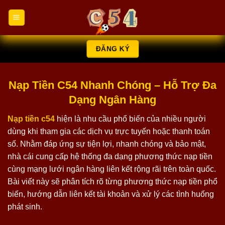
Chuyển
đến
nội
dung
ĐĂNG KÝ
Nạp Tiền C54 Nhanh Chóng – Hỗ Trợ Đa
Dạng Ngân Hàng
Nạp tiền c54
hiện là nhu cầu phổ biến của nhiều người
dùng khi tham gia các dịch vụ trực tuyến hoặc thanh toán
số. Nhằm đáp ứng sự tiện lợi, nhanh chóng và bảo mật,
nhà cái cung cấp hệ thống đa dạng phương thức nạp tiền
cùng mạng lưới ngân hàng liên kết rộng rãi trên toàn quốc.
Bài viết này sẽ phân tích rõ từng phương thức nạp tiền phổ
biến, hướng dẫn liên kết tài khoản và xử lý các tình huống
phát sinh.