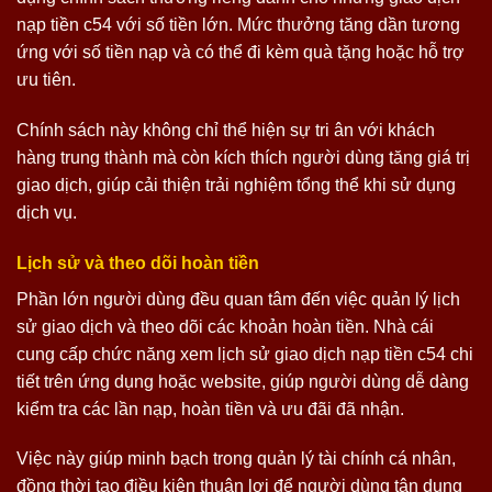
nạp tiền c54 với số tiền lớn. Mức thưởng tăng dần tương
ứng với số tiền nạp và có thể đi kèm quà tặng hoặc hỗ trợ
ưu tiên.
Chính sách này không chỉ thể hiện sự tri ân với khách
hàng trung thành mà còn kích thích người dùng tăng giá trị
giao dịch, giúp cải thiện trải nghiệm tổng thể khi sử dụng
dịch vụ.
Lịch sử và theo dõi hoàn tiền
Phần lớn người dùng đều quan tâm đến việc quản lý lịch
sử giao dịch và theo dõi các khoản hoàn tiền. Nhà cái
cung cấp chức năng xem lịch sử giao dịch nạp tiền c54 chi
tiết trên ứng dụng hoặc website, giúp người dùng dễ dàng
kiểm tra các lần nạp, hoàn tiền và ưu đãi đã nhận.
Việc này giúp minh bạch trong quản lý tài chính cá nhân,
đồng thời tạo điều kiện thuận lợi để người dùng tận dụng