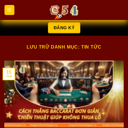
Chuyển
đến
nội
dung
ĐĂNG KÝ
LƯU TRỮ DANH MỤC:
TIN TỨC
15
Th9