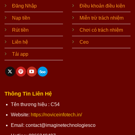
Đăng Nhập
Điều khoản điều kiện
Nạp tiền
Miễn trừ trách nhiệm
Rút tiền
Chơi có trách nhiệm
Liên hệ
Ceo
Tải app
Thông Tin Liên Hệ
Tên thương hiệu : C54
Website:
https://noviceinfotech.in/
Email: contact@imaginetechnologiesco