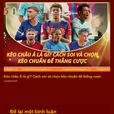
Kèo châu Á là gì? Cách soi và chọn kèo chuẩn để thắng cược
15/09/2025
Để lại một bình luận