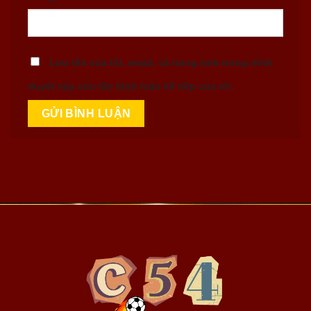
Lưu tên của tôi, email, và trang web trong trình
duyệt này cho lần bình luận kế tiếp của tôi.