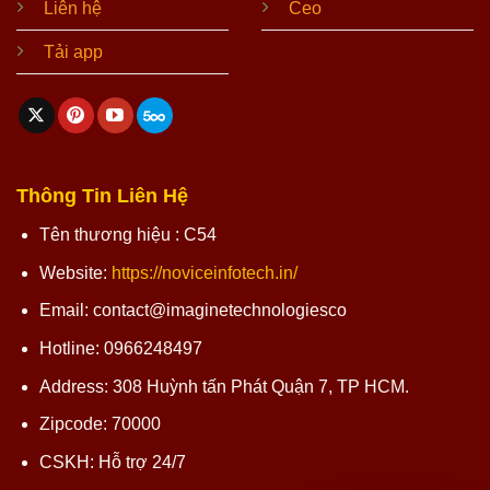
Liên hệ
Ceo
Tải app
Thông Tin Liên Hệ
Tên thương hiệu : C54
Website:
https://noviceinfotech.in/
Email: contact@imaginetechnologiesco
Hotline: 0966248497
Address: 308 Huỳnh tấn Phát Quận 7, TP HCM.
Zipcode: 70000
CSKH: Hỗ trợ 24/7