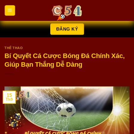
Chuyển
đến
nội
dung
ĐĂNG KÝ
THỂ THAO
Bí Quyết Cá Cược Bóng Đá Chính Xác,
Giúp Bạn Thắng Dễ Dàng
15
Th9