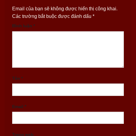
Email của bạn sẽ không được hiển thị công khai.
Các trường bắt buộc được đánh dấu
*
Bình luận
*
Tên
*
Email
*
Trang web